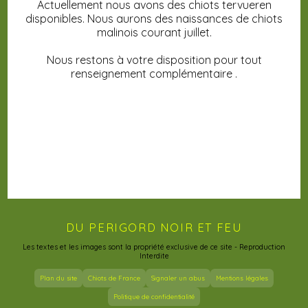
Actuellement nous avons des chiots tervueren
disponibles. Nous aurons des naissances de chiots
malinois courant juillet.
Nous restons à votre disposition pour tout
renseignement complémentaire .
DU PERIGORD NOIR ET FEU
Les textes et les images sont la propriété exclusive de ce site - Reproduction
Interdite
Plan du site
Chiots de France
Signaler un abus
Mentions légales
Politique de confidentialité