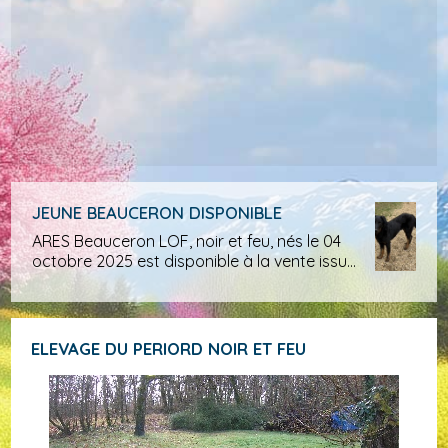
JEUNE BEAUCERON DISPONIBLE
ARES Beauceron LOF, noir et feu, nés le 04
octobre 2025 est disponible à la vente issu
d’une portée de 10 chiots (5 males et 5
femelles). Il était monorchide (un seul testicule
descendu...
ELEVAGE DU PERIORD NOIR ET FEU